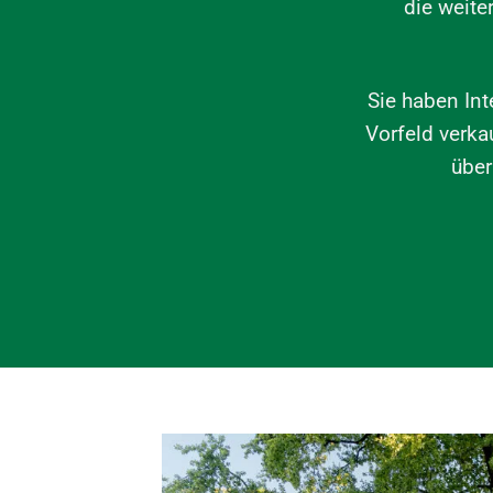
die weite
Sie haben Int
Vorfeld verka
über