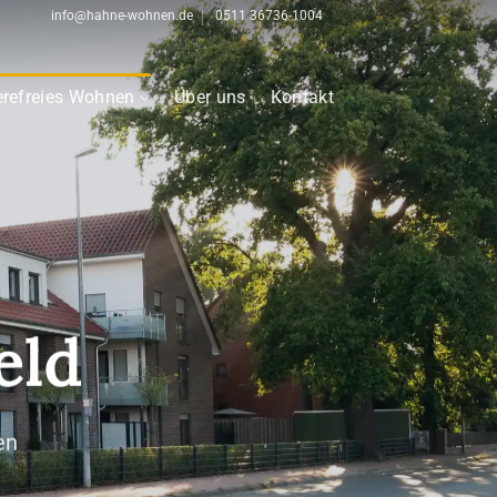
info@hahne-wohnen.de
0511 36736-1004
erefreies Wohnen
Über uns
Kontakt
eld
en