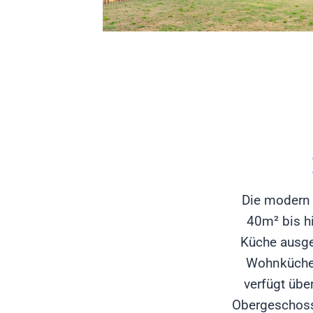
Die modern 
40m² bis h
Küche ausge
Wohnküche 
verfügt übe
Obergeschoss