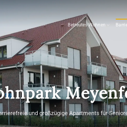
Betreutes Wohnen
Barri
hnpark Meyenf
arrierefreie und großzügige Apartments für Senior