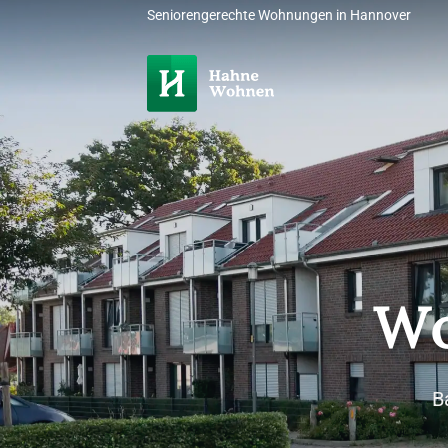
Zum
Seniorengerechte Wohnungen in Hannover
Inhalt
springen
Wo
B