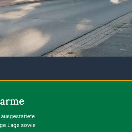
harme
ausgestattete
hige Lage sowie